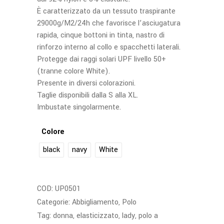
È caratterizzato da un tessuto traspirante
29000g/M2/24h che favorisce l’asciugatura
rapida, cinque bottoni in tinta, nastro di
rinforzo interno al collo e spacchetti laterali.
Protegge dai raggi solari UPF livello 50+
(tranne colore White).
Presente in diversi colorazioni.
Taglie disponibili dalla S alla XL.
Imbustate singolarmente.
Colore
black
navy
White
COD:
UP0501
Categorie:
Abbigliamento
,
Polo
Tag:
donna
,
elasticizzato
,
lady
,
polo a