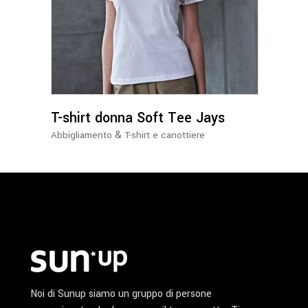
prodotto
ha
più
varianti.
Le
opzioni
possono
T-shirt donna Soft Tee Jays
essere
&
Abbigliamento
T-shirt e canottiere
scelte
nella
pagina
del
prodotto
Noi di Sunup siamo un gruppo di persone