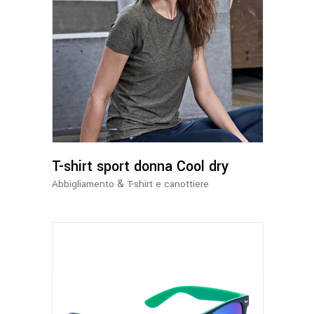
Questo
prodotto
ha
più
varianti.
Le
opzioni
possono
T-shirt sport donna Cool dry
essere
&
Abbigliamento
T-shirt e canottiere
scelte
nella
pagina
del
prodotto