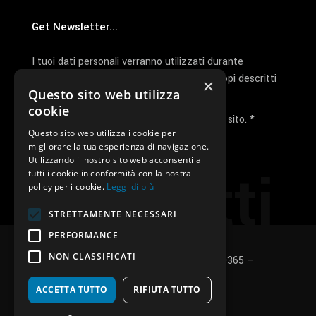
I tuoi dati personali verranno utilizzati durante
l'elaborazione della richiesta e per altri scopi descritti
×
Questo sito web utilizza
nella nostra
privacy policy
cookie
Ho letto e accetto la privacy policy del sito. *
Questo sito web utilizza i cookie per
migliorare la tua esperienza di navigazione.
Invia I Dati
Utilizzando il nostro sito web acconsenti a
Contatti
tutti i cookie in conformità con la nostra
policy per i cookie.
Leggi di più
STRETTAMENTE NECESSARI
PERFORMANCE
NON CLASSIFICATI
SUNUP S.r.l. – P.Iva e C.F.: 03496530365 –
Privacy policy
–
Cookies policy
ACCETTA TUTTO
RIFIUTA TUTTO
fb
in
ig