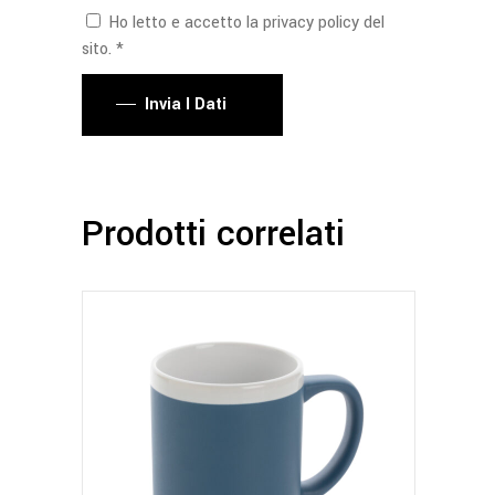
Ho letto e accetto la privacy policy del
sito. *
Invia I Dati
Prodotti correlati
Questo