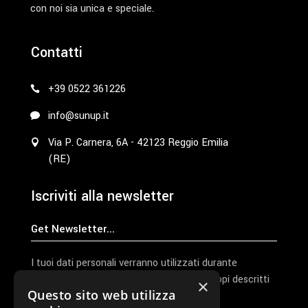
con noi sia unica e speciale.
Contatti
+39 0522 361226
info@sunup.it
Via P. Carnera, 6A - 42123 Reggio Emilia
(RE)
Iscriviti alla newsletter
I tuoi dati personali verranno utilizzati durante
l'elaborazione della richiesta e per altri scopi descritti
×
Questo sito web utilizza
nella nostra
privacy policy