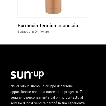
più
varianti.
Le
opzioni
possono
Borraccia termica in acciaio
essere
&
Borracce
Drinkware
scelte
nella
pagina
del
prodotto
Noi di Sunup siamo un gruppo di persone
appassionate che ha a cuore il tuo progetto. Ti
seguiamo personalmente dal primo contatto al
servizio di post vendita perché la tua esperienza