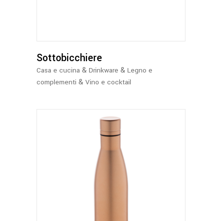
Sottobicchiere
&
&
Casa e cucina
Drinkware
Legno e
&
complementi
Vino e cocktail
Questo
prodotto
ha