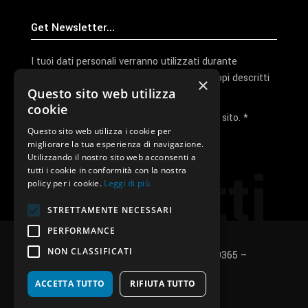
I tuoi dati personali verranno utilizzati durante
l'elaborazione della richiesta e per altri scopi descritti
×
Questo sito web utilizza
nella nostra
privacy policy
cookie
Ho letto e accetto la privacy policy del sito. *
Questo sito web utilizza i cookie per
migliorare la tua esperienza di navigazione.
Invia I Dati
Utilizzando il nostro sito web acconsenti a
Contatti
tutti i cookie in conformità con la nostra
policy per i cookie.
Leggi di più
STRETTAMENTE NECESSARI
PERFORMANCE
NON CLASSIFICATI
SUNUP S.r.l. – P.Iva e C.F.: 03496530365 –
Privacy policy
–
Cookies policy
ACCETTA TUTTO
RIFIUTA TUTTO