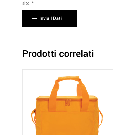
sito. *
Invia I Dati
Prodotti correlati
Questo
prodotto
ha