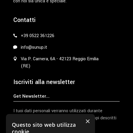
con noi sia unica e speciale.
Contatti
+39 0522 361226
info@sunup.it
Via P. Carnera, 6A - 42123 Reggio Emilia
(RE)
Iscriviti alla newsletter
I tuoi dati personali verranno utilizzati durante
l'elaborazione della richiesta e per altri scopi descritti
×
Questo sito web utilizza
nella nostra
privacy policy
cookie