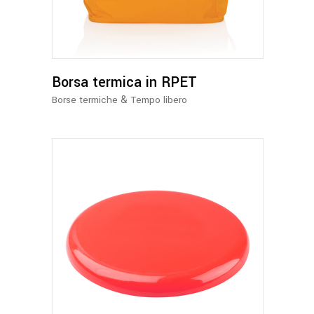
più
varianti.
Le
opzioni
possono
Borsa termica in RPET
essere
&
Borse termiche
Tempo libero
scelte
nella
pagina
del
prodotto
Questo
prodotto
ha
più