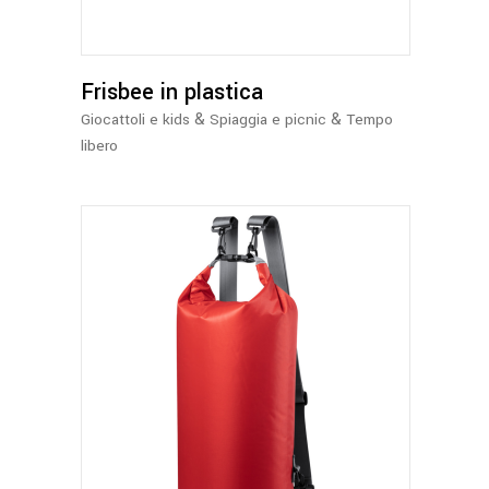
varianti.
Le
opzioni
possono
Frisbee in plastica
essere
&
&
Giocattoli e kids
Spiaggia e picnic
Tempo
scelte
libero
nella
pagina
del
prodotto
Questo
prodotto
ha
più
varianti.