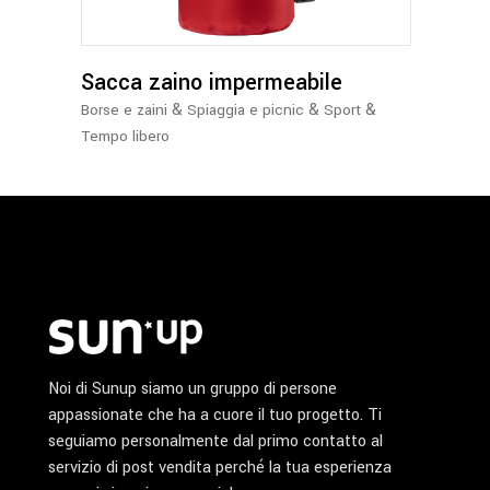
Le
opzioni
possono
Sacca zaino impermeabile
essere
&
&
&
Borse e zaini
Spiaggia e picnic
Sport
scelte
Tempo libero
nella
pagina
del
prodotto
Noi di Sunup siamo un gruppo di persone
appassionate che ha a cuore il tuo progetto. Ti
seguiamo personalmente dal primo contatto al
servizio di post vendita perché la tua esperienza