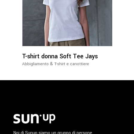
Questo
prodotto
ha
più
varianti.
Le
opzioni
possono
T-shirt donna Soft Tee Jays
essere
&
Abbigliamento
T-shirt e canottiere
scelte
nella
pagina
del
prodotto
Noi di Sunup siamo un gruppo di persone