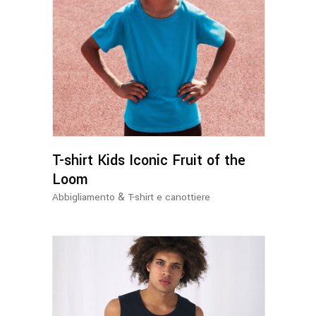
Questo
prodotto
ha
più
varianti.
Le
opzioni
possono
T-shirt Kids Iconic Fruit of the
essere
Loom
scelte
&
Abbigliamento
T-shirt e canottiere
nella
pagina
del
prodotto