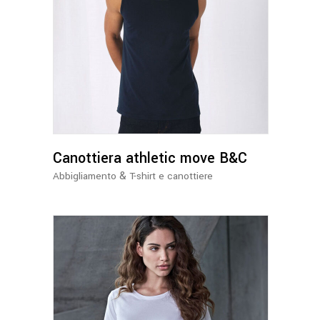
Questo
prodotto
ha
più
varianti.
Le
opzioni
possono
Canottiera athletic move B&C
essere
&
Abbigliamento
T-shirt e canottiere
scelte
nella
pagina
del
prodotto