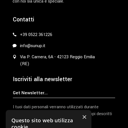
con noi sia unica e speciale.
Contatti
+39 0522 361226
info@sunup.it
Via P. Carnera, 6A - 42123 Reggio Emilia
(RE)
Iscriviti alla newsletter
I tuoi dati personali verranno utilizzati durante
l'elaborazione della richiesta e per altri scopi descritti
×
Questo sito web utilizza
nella nostra
privacy policy
cookie