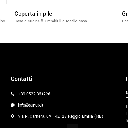
possono
essere
Coperta in pile
Gr
scelte
&
ino
Casa e cucina
Grembiuli e tessile casa
Cas
nella
pagina
del
prodotto
Contatti
I
+39 0522 361226
info@sunup.it
I
l
Via P. Carnera, 6A - 42123 Reggio Emilia (RE)
n