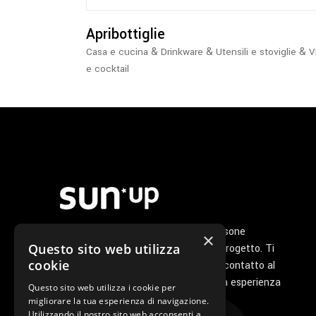
Apribottiglie
&
&
&
Casa e cucina
Drinkware
Utensili e stoviglie
V
e cocktail
Noi di Sunup siamo un gruppo di persone
×
Questo sito web utilizza
appassionate che ha a cuore il tuo progetto. Ti
cookie
seguiamo personalmente dal primo contatto al
servizio di post vendita perché la tua esperienza
Questo sito web utilizza i cookie per
con noi sia unica e speciale.
migliorare la tua esperienza di navigazione.
Utilizzando il nostro sito web acconsenti a