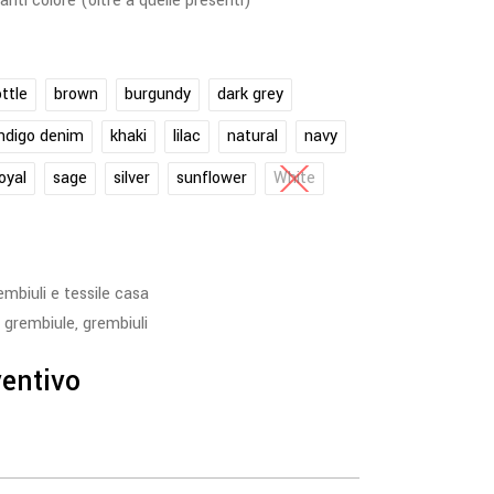
anti colore (oltre a quelle presenti)
ttle
brown
burgundy
dark grey
indigo denim
khaki
lilac
natural
navy
oyal
sage
silver
sunflower
White
embiuli e tessile casa
,
grembiule
,
grembiuli
ventivo