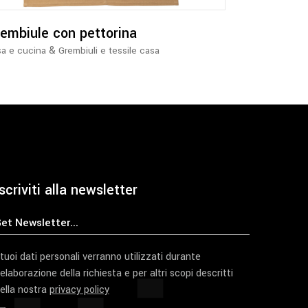
possono
essere
embiule con pettorina
scelte
&
a e cucina
Grembiuli e tessile casa
nella
pagina
del
prodotto
scriviti alla newsletter
 tuoi dati personali verranno utilizzati durante
'elaborazione della richiesta e per altri scopi descritti
ella nostra
privacy policy