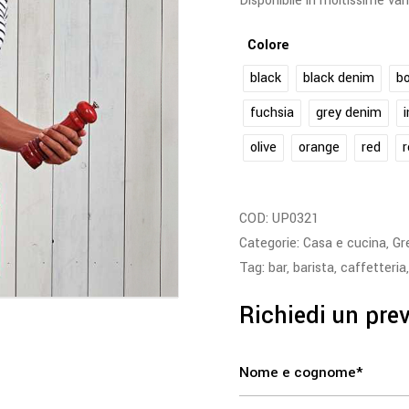
Disponibile in moltissime vari
Colore
black
black denim
bo
fuchsia
grey denim
olive
orange
red
r
COD:
UP0321
Categorie:
Casa e cucina
,
Gr
Tag:
bar
,
barista
,
caffetteria
Richiedi un pre