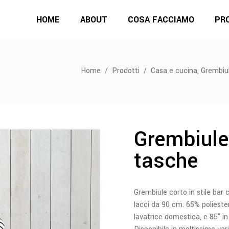
HOME
ABOUT
COSA FACCIAMO
PR
,
Home
/
Prodotti
/
Casa e cucina
Grembiul
Grembiule
tasche
Grembiule corto in stile bar 
lacci da 90 cm. 65% poliester
lavatrice domestica, e 85° in 