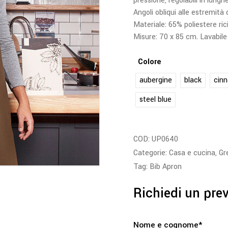
pressione, regolabili in lung
Angoli obliqui alle estremità 
Materiale: 65% poliestere ric
Misure: 70 x 85 cm. Lavabile
Colore
aubergine
black
cin
steel blue
COD:
UP0640
Categorie:
Casa e cucina
,
Gr
Tag:
Bib Apron
Richiedi un pre