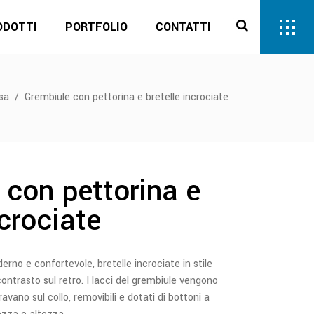
ODOTTI
PORTFOLIO
CONTATTI
asa
/
Grembiule con pettorina e bretelle incrociate
 con pettorina e
ncrociate
rno e confortevole, bretelle incrociate in stile
 contrasto sul retro. I lacci del grembiule vengono
ravano sul collo, removibili e dotati di bottoni a