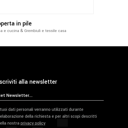
Le
opzioni
possono
essere
perta in pile
scelte
&
a e cucina
Grembiuli e tessile casa
nella
pagina
del
prodotto
scriviti alla newsletter
 tuoi dati personali verranno utilizzati durante
'elaborazione della richiesta e per altri scopi descritti
ella nostra
privacy policy