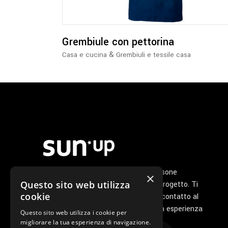
Le
opzioni
possono
essere
Grembiule con pettorina
scelte
&
Casa e cucina
Grembiuli e tessile casa
nella
pagina
del
prodotto
Noi di Sunup siamo un gruppo di persone
×
Questo sito web utilizza
appassionate che ha a cuore il tuo progetto. Ti
cookie
seguiamo personalmente dal primo contatto al
servizio di post vendita perché la tua esperienza
Questo sito web utilizza i cookie per
con noi sia unica e speciale.
migliorare la tua esperienza di navigazione.