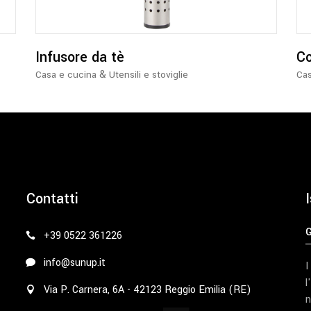
Infusore da tè
Co
&
Casa e cucina
Utensili e stoviglie
Cas
Contatti
I
+39 0522 361226
info@sunup.it
I
l
Via P. Carnera, 6A - 42123 Reggio Emilia (RE)
n