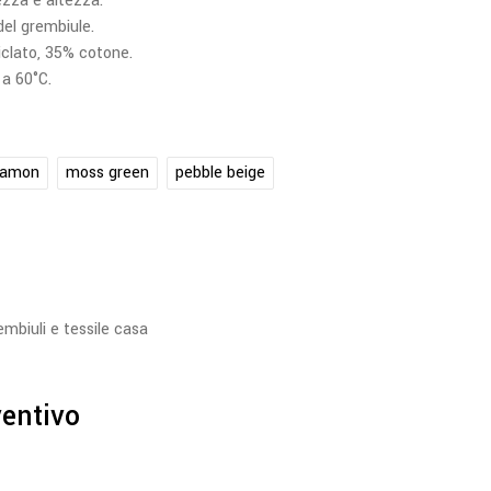
hezza e altezza.
del grembiule.
iclato, 35% cotone.
 a 60°C.
namon
moss green
pebble beige
embiuli e tessile casa
ventivo