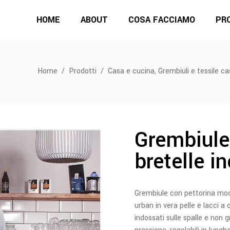
HOME
ABOUT
COSA FACCIAMO
PR
,
Home
/
Prodotti
/
Casa e cucina
Grembiuli e tessile c
Grembiule
bretelle i
Grembiule con pettorina mode
urban in vera pelle e lacci a
indossati sulle spalle e non g