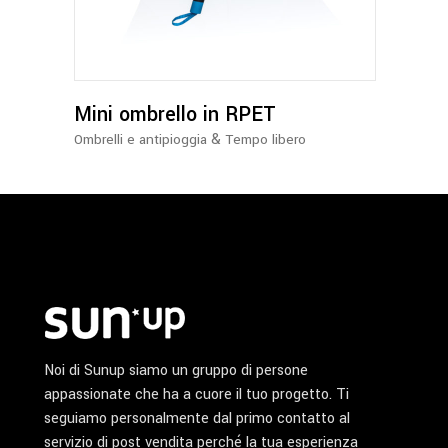
più
varianti.
Le
opzioni
possono
Mini ombrello in RPET
essere
&
Ombrelli e antipioggia
Tempo libero
scelte
nella
pagina
del
prodotto
Noi di Sunup siamo un gruppo di persone
appassionate che ha a cuore il tuo progetto. Ti
seguiamo personalmente dal primo contatto al
servizio di post vendita perché la tua esperienza