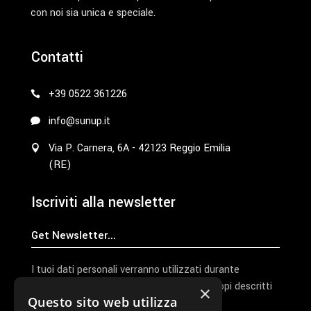
con noi sia unica e speciale.
Contatti
+39 0522 361226
info@sunup.it
Via P. Carnera, 6A - 42123 Reggio Emilia
(RE)
Iscriviti alla newsletter
I tuoi dati personali verranno utilizzati durante
l'elaborazione della richiesta e per altri scopi descritti
×
Questo sito web utilizza
nella nostra
privacy policy