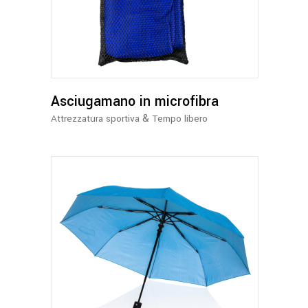
ha
più
varianti.
Le
opzioni
possono
Asciugamano in microfibra
essere
&
Attrezzatura sportiva
Tempo libero
scelte
nella
pagina
del
prodotto
Questo
prodotto
ha