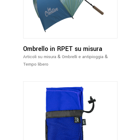
Ombrello in RPET su misura
&
&
Articoli su misura
Ombrelli e antipioggia
Tempo libero
Questo
prodotto