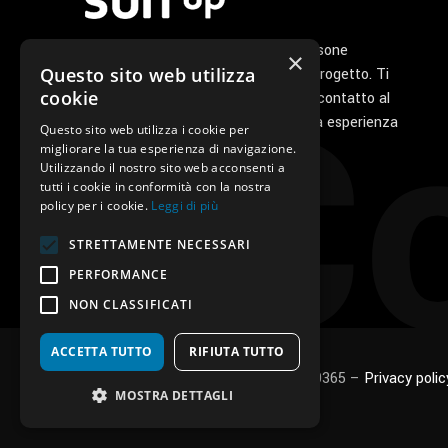
Noi di Sunup siamo un gruppo di persone
×
Co
Questo sito web utilizza
appassionate che ha a cuore il tuo progetto. Ti
cookie
seguiamo personalmente dal primo contatto al
servizio di post vendita perché la tua esperienza
Questo sito web utilizza i cookie per
con noi sia unica e speciale.
migliorare la tua esperienza di navigazione.
Utilizzando il nostro sito web acconsenti a
tutti i cookie in conformità con la nostra
policy per i cookie.
Leggi di più
STRETTAMENTE NECESSARI
PERFORMANCE
NON CLASSIFICATI
ACCETTA TUTTO
RIFIUTA TUTTO
SUNUP S.r.l. – P.Iva e C.F.: 03496530365 –
Privacy polic
MOSTRA DETTAGLI