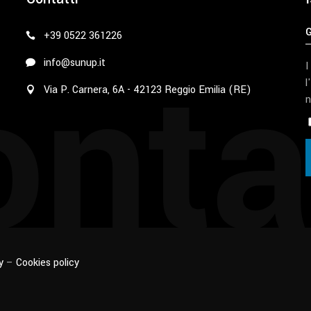
+39 0522 361226
nta
info@sunup.it
I
l
Via P. Carnera, 6A - 42123 Reggio Emilia (RE)
n
y
–
Cookies policy