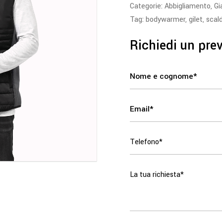
Categorie:
Abbigliamento
,
Gi
Tag:
bodywarmer
,
gilet
,
scal
Richiedi un pre