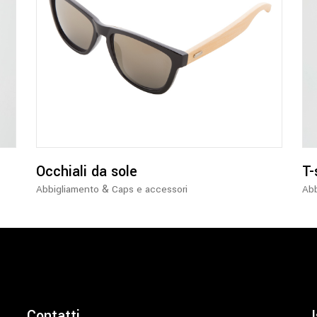
Occhiali da sole
T-
&
Abbigliamento
Caps e accessori
Abb
Contatti
I