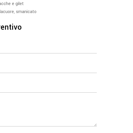
acche e gilet
dacuore
,
smanicato
ventivo