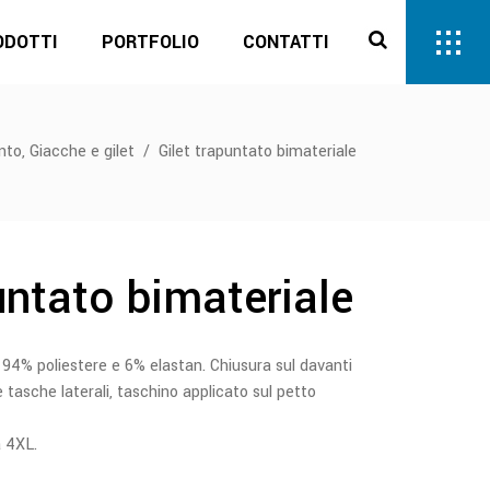
ODOTTI
PORTFOLIO
CONTATTI
,
nto
Giacche e gilet
/
Gilet trapuntato bimateriale
untato bimateriale
, 94% poliestere e 6% elastan. Chiusura sul davanti
e tasche laterali, taschino applicato sul petto
a 4XL.