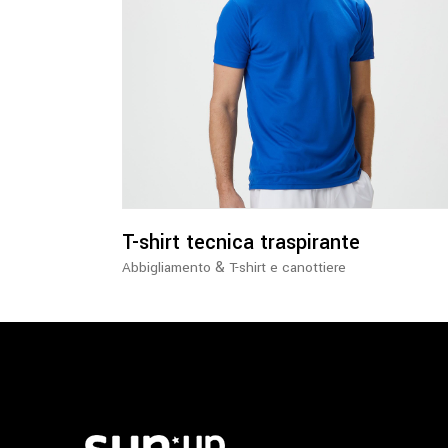
Questo
prodotto
ha
più
varianti.
Le
opzioni
possono
essere
T-shirt tecnica traspirante
scelte
&
Abbigliamento
T-shirt e canottiere
nella
pagina
del
prodotto