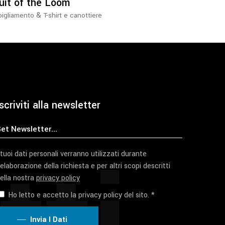
uit of the Loom
nella
&
igliamento
T-shirt e canottiere
pagina
del
prodotto
scriviti alla newsletter
 tuoi dati personali verranno utilizzati durante
'elaborazione della richiesta e per altri scopi descritti
ella nostra
privacy policy
Ho letto e accetto la privacy policy del sito. *
Invia I Dati