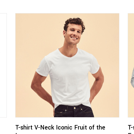
Questo
prodotto
ha
più
varianti.
Le
opzioni
possono
essere
T-shirt V-Neck Iconic Fruit of the
T-
scelte