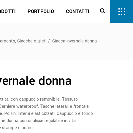
ODOTTI
PORTFOLIO
CONTATTI
,
liamento
Giacche e gilet
/
Giacca invernale donna
vernale donna
ttita, con cappuccio removibile. Tessuto
Cerniere waterproof. Tasche laterali e frontale
e. Polsini interni elasticizzati. Cappuccio e fondo
one donna con coulisse regolabile in vita.
e stampe e ricami.