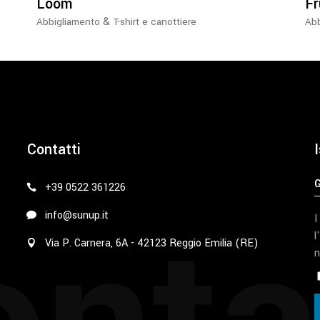
Loom
Fr
nella
&
Abbigliamento
T-shirt e canottiere
Abb
pagina
del
prodotto
Contatti
I
+39 0522 361226
info@sunup.it
I
l
Via P. Carnera, 6A - 42123 Reggio Emilia (RE)
n