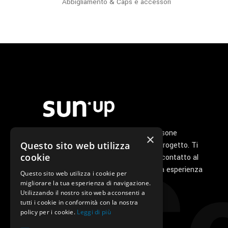
&
Abbigliamento
Caps e accessori
nella
pagina
del
prodotto
Noi di Sunup siamo un gruppo di persone
×
Questo sito web utilizza
appassionate che ha a cuore il tuo progetto. Ti
cookie
seguiamo personalmente dal primo contatto al
servizio di post vendita perché la tua esperienza
Questo sito web utilizza i cookie per
con noi sia unica e speciale.
migliorare la tua esperienza di navigazione.
Utilizzando il nostro sito web acconsenti a
tutti i cookie in conformità con la nostra
policy per i cookie.
Leggi di più