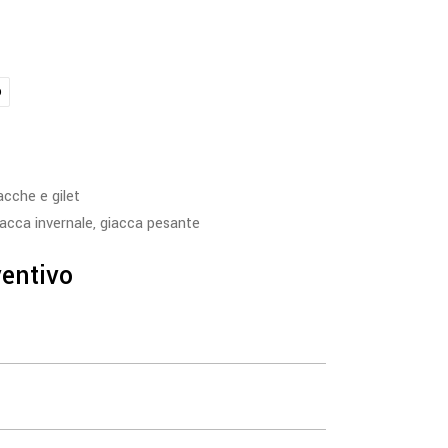
o
acche e gilet
iacca invernale
,
giacca pesante
ventivo