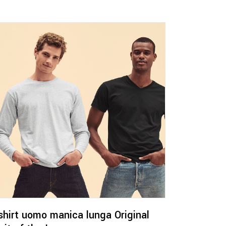
Questo
prodotto
ha
più
varianti.
Le
opzioni
possono
essere
shirt uomo manica lunga Original
scelte