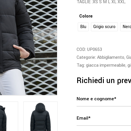
TAGLIE :XS S M L XL XXL.
Colore
Blu
Grigio scuro
Ner
COD:
UP0653
Categorie:
Abbigliamento
,
Gi
Tag:
giacca impermeabile
,
g
Richiedi un pre