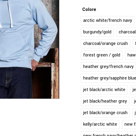
Colore
arctic white/french navy
burgundy/gold
charcoa
charcoal/orange crush
forest green / gold
hawa
heather grey/french navy
heather grey/sapphire blu
jet black/arctic white
j
jet black/heather grey
jet black/orange crush
kelly/arctic white
new f
new french navy/heather 