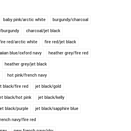
baby pink/arctic white
burgundy/charcoal
l/burgundy
charcoal/jet black
fire red/arctic white
fire red/jet black
iian blue/oxford navy
heather grey/fire red
heather grey/jet black
e
hot pink/french navy
et black/fire red
jet black/gold
jet black/hot pink
jet black/kelly
jet black/purple
jet black/sapphire blue
rench navy/fire red
grey
new french navy/sky