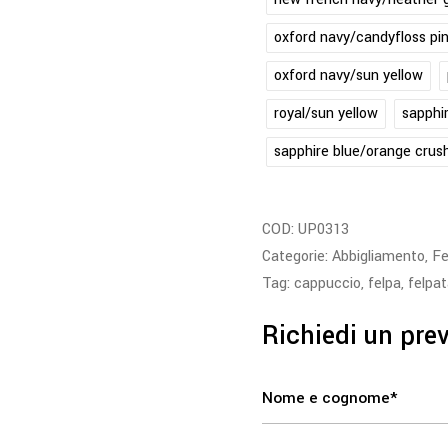
oxford navy/candyfloss pi
oxford navy/sun yellow
royal/sun yellow
sapphi
sapphire blue/orange crus
COD:
UP0313
Categorie:
Abbigliamento
,
Fe
Tag:
cappuccio
,
felpa
,
felpa
Richiedi un pre