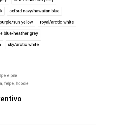
nk
oxford navy/hawaiian blue
purple/sun yellow
royal/arctic white
re blue/heather grey
h
sky/arctic white
lpe e pile
ta
,
felpe
,
hoodie
ventivo