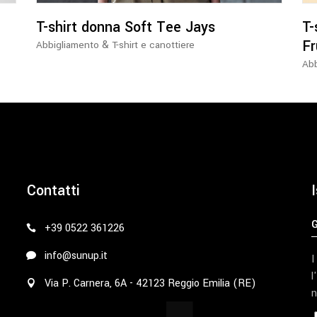
possono
essere
T-shirt donna Soft Tee Jays
T-
scelte
Fr
&
Abbigliamento
T-shirt e canottiere
nella
Abb
pagina
del
prodotto
Contatti
I
+39 0522 361226
info@sunup.it
I
l
Via P. Carnera, 6A - 42123 Reggio Emilia (RE)
n