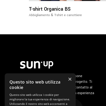
possono
essere
T-shirt Organica BS
scelte
&
Abbigliamento
T-shirt e canottiere
nella
pagina
del
prodotto
Noi di Sunup siamo un gruppo di persone
×
Questo sito web utilizza
appassionate che ha a cuore il tuo progetto. Ti
cookie
seguiamo personalmente dal primo contatto al
servizio di post vendita perché la tua esperienza
Questo sito web utilizza i cookie per
con noi sia unica e speciale.
migliorare la tua esperienza di navigazione.
Utilizzando il nostro sito web acconsenti a