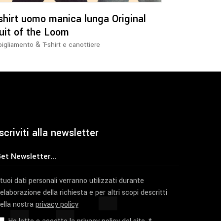
possono
essere
shirt uomo manica lunga Original
scelte
uit of the Loom
nella
&
igliamento
T-shirt e canottiere
pagina
del
prodotto
scriviti alla newsletter
 tuoi dati personali verranno utilizzati durante
'elaborazione della richiesta e per altri scopi descritti
ella nostra
privacy policy