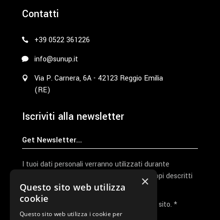
Contatti
+39 0522 361226
info@sunup.it
Via P. Carnera, 6A - 42123 Reggio Emilia
(RE)
Iscriviti alla newsletter
I tuoi dati personali verranno utilizzati durante
l'elaborazione della richiesta e per altri scopi descritti
×
Questo sito web utilizza
nella nostra
privacy policy
cookie
Ho letto e accetto la privacy policy del sito. *
Questo sito web utilizza i cookie per