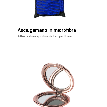
ha
più
varianti.
Le
opzioni
possono
Asciugamano in microfibra
essere
&
Attrezzatura sportiva
Tempo libero
scelte
nella
pagina
del
prodotto
Questo
prodotto
ha
più