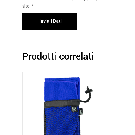
sito. *
Invia I Dati
Prodotti correlati
Questo
prodotto