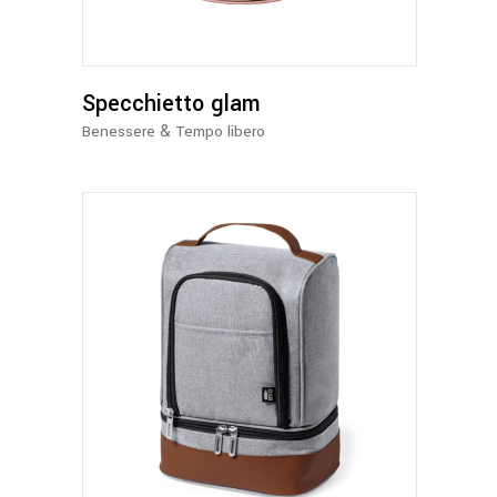
varianti.
Le
opzioni
possono
Specchietto glam
essere
&
Benessere
Tempo libero
scelte
nella
pagina
del
prodotto