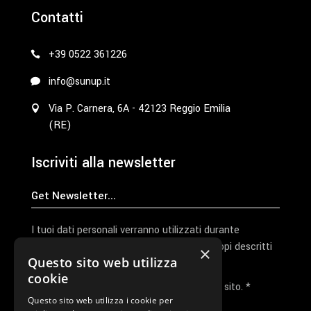
Contatti
+39 0522 361226
info@sunup.it
Via P. Carnera, 6A - 42123 Reggio Emilia
(RE)
Iscriviti alla newsletter
I tuoi dati personali verranno utilizzati durante
l'elaborazione della richiesta e per altri scopi descritti
×
Questo sito web utilizza
nella nostra
privacy policy
cookie
Ho letto e accetto la privacy policy del sito. *
Questo sito web utilizza i cookie per