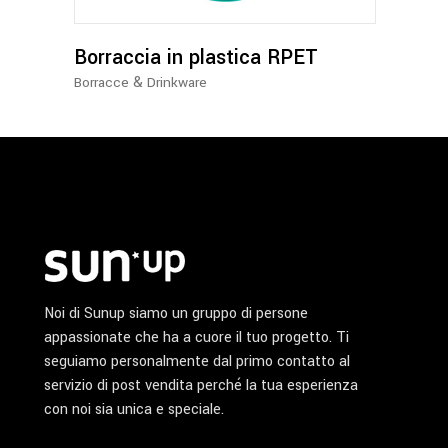
Le
opzioni
possono
Borraccia in plastica RPET
essere
&
Borracce
Drinkware
scelte
nella
pagina
del
prodotto
Noi di Sunup siamo un gruppo di persone
appassionate che ha a cuore il tuo progetto. Ti
seguiamo personalmente dal primo contatto al
servizio di post vendita perché la tua esperienza
con noi sia unica e speciale.