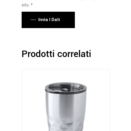
sito. *
Invia I Dati
Prodotti correlati
Questo
prodotto
ha