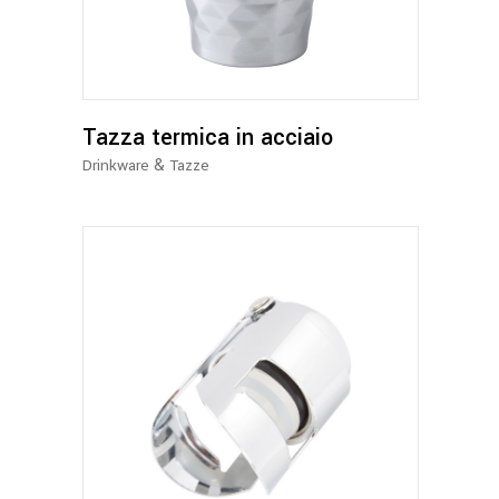
più
varianti.
Le
opzioni
possono
Tazza termica in acciaio
essere
&
Drinkware
Tazze
scelte
nella
pagina
del
prodotto