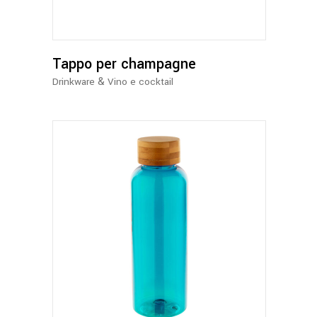
Tappo per champagne
&
Drinkware
Vino e cocktail
Questo
prodotto
ha
più
varianti.