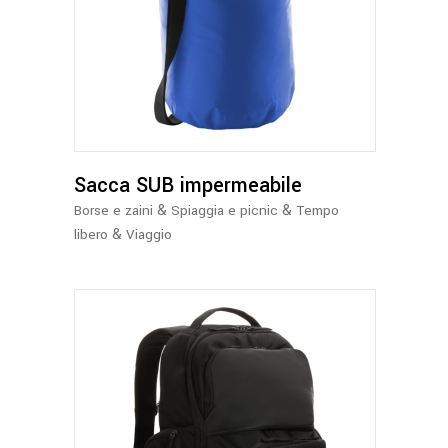
Questo
prodotto
ha
più
varianti.
Le
opzioni
possono
Sacca SUB impermeabile
essere
&
&
Borse e zaini
Spiaggia e picnic
Tempo
scelte
&
libero
Viaggio
nella
pagina
del
prodotto