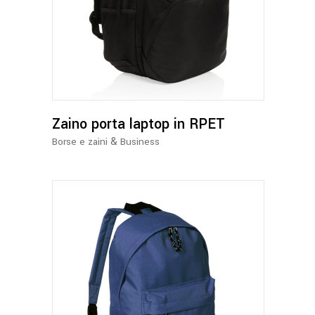
Zaino porta laptop in RPET
&
Borse e zaini
Business
Questo
prodotto