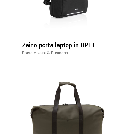
Zaino porta laptop in RPET
&
Borse e zaini
Business
Questo
prodotto
ha