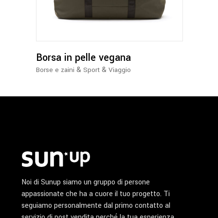
più
varianti.
Le
opzioni
possono
Borsa in pelle vegana
essere
&
&
Borse e zaini
Sport
Viaggio
scelte
nella
pagina
del
prodotto
Noi di Sunup siamo un gruppo di persone
appassionate che ha a cuore il tuo progetto. Ti
seguiamo personalmente dal primo contatto al
servizio di post vendita perché la tua esperienza