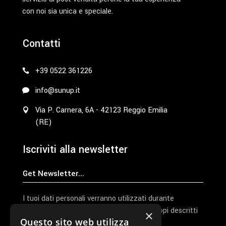
con noi sia unica e speciale.
Contatti
+39 0522 361226
info@sunup.it
Via P. Carnera, 6A - 42123 Reggio Emilia
(RE)
Iscriviti alla newsletter
I tuoi dati personali verranno utilizzati durante
l'elaborazione della richiesta e per altri scopi descritti
×
Questo sito web utilizza
nella nostra
privacy policy