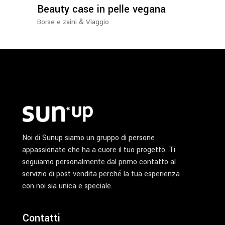
possono
Beauty case in pelle vegana
essere
&
Borse e zaini
Viaggio
scelte
nella
pagina
del
prodotto
Noi di Sunup siamo un gruppo di persone
appassionate che ha a cuore il tuo progetto. Ti
seguiamo personalmente dal primo contatto al
servizio di post vendita perché la tua esperienza
con noi sia unica e speciale.
Contatti