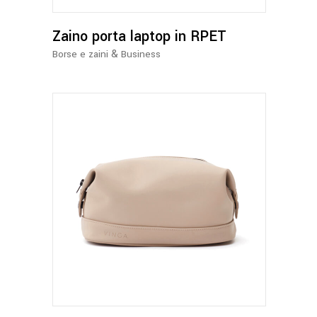
Zaino porta laptop in RPET
&
Borse e zaini
Business
Questo
prodotto
ha
più
varianti.
Le
opzioni