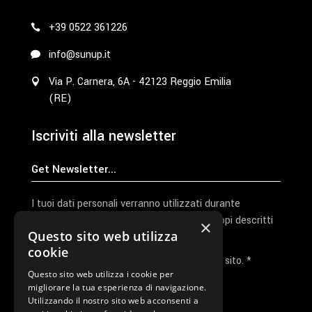
+39 0522 361226
info@sunup.it
Via P. Carnera, 6A - 42123 Reggio Emilia
(RE)
Iscriviti alla newsletter
I tuoi dati personali verranno utilizzati durante
l'elaborazione della richiesta e per altri scopi descritti
×
Questo sito web utilizza
nella nostra
privacy policy
cookie
Ho letto e accetto la privacy policy del sito. *
Questo sito web utilizza i cookie per
migliorare la tua esperienza di navigazione.
Invia I Dati
Utilizzando il nostro sito web acconsenti a