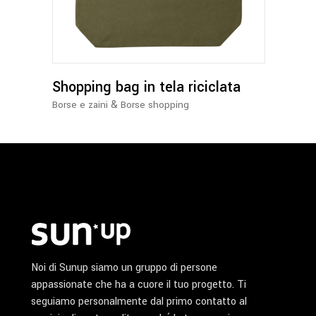
più
varianti.
Le
opzioni
possono
Shopping bag in tela riciclata
essere
&
Borse e zaini
Borse shopping
scelte
nella
pagina
del
prodotto
Noi di Sunup siamo un gruppo di persone
appassionate che ha a cuore il tuo progetto. Ti
seguiamo personalmente dal primo contatto al