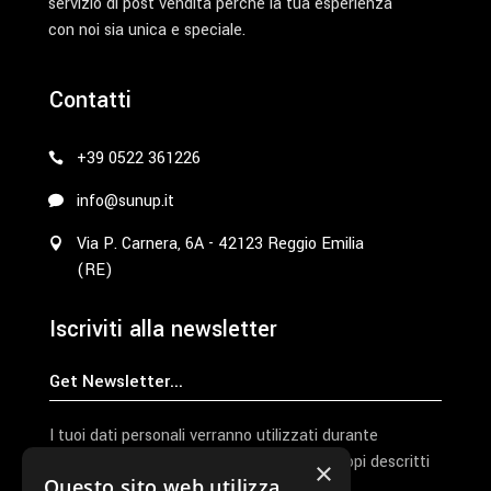
servizio di post vendita perché la tua esperienza
con noi sia unica e speciale.
Contatti
+39 0522 361226
info@sunup.it
Via P. Carnera, 6A - 42123 Reggio Emilia
(RE)
Iscriviti alla newsletter
I tuoi dati personali verranno utilizzati durante
l'elaborazione della richiesta e per altri scopi descritti
×
Questo sito web utilizza
nella nostra
privacy policy