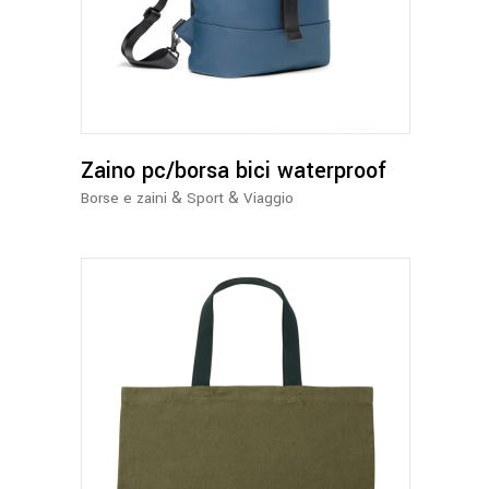
prodotto
ha
più
varianti.
Le
opzioni
possono
Zaino pc/borsa bici waterproof
essere
&
&
Borse e zaini
Sport
Viaggio
scelte
nella
pagina
del
prodotto
Questo
prodotto
ha