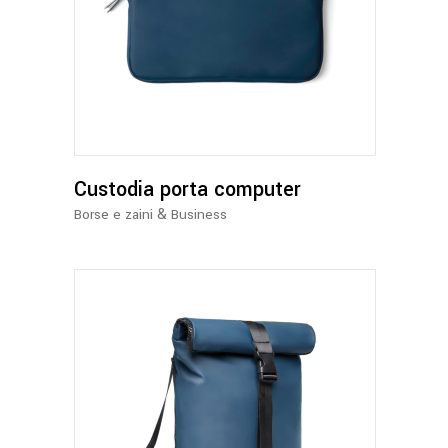
Questo
prodotto
ha
più
varianti.
Le
opzioni
possono
Custodia porta computer
essere
&
Borse e zaini
Business
scelte
nella
pagina
del
prodotto
Questo