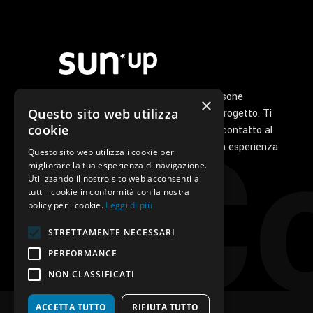
Noi di Sunup siamo un gruppo di persone
×
Co
Questo sito web utilizza
appassionate che ha a cuore il tuo progetto. Ti
cookie
seguiamo personalmente dal primo contatto al
servizio di post vendita perché la tua esperienza
Questo sito web utilizza i cookie per
con noi sia unica e speciale.
migliorare la tua esperienza di navigazione.
Utilizzando il nostro sito web acconsenti a
tutti i cookie in conformità con la nostra
policy per i cookie.
Leggi di più
STRETTAMENTE NECESSARI
PERFORMANCE
NON CLASSIFICATI
ACCETTA TUTTO
RIFIUTA TUTTO