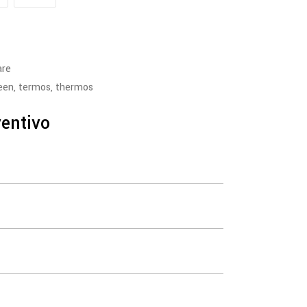
are
een
,
termos
,
thermos
ventivo