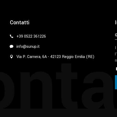
Contatti
I
+39 0522 361226
nta
info@sunup.it
I
l
Via P. Carnera, 6A - 42123 Reggio Emilia (RE)
n