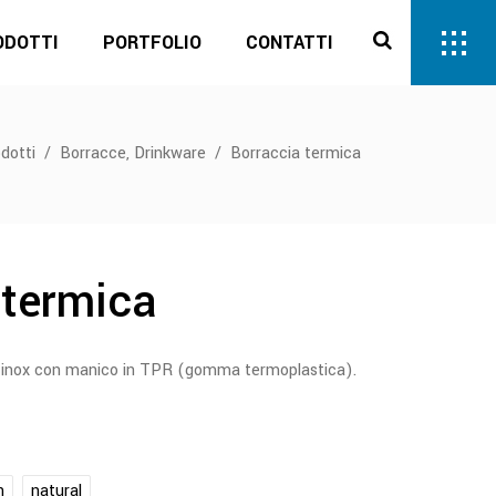
ODOTTI
PORTFOLIO
CONTATTI
,
dotti
/
Borracce
Drinkware
/
Borraccia termica
 termica
o inox con manico in TPR (gomma termoplastica).
n
natural