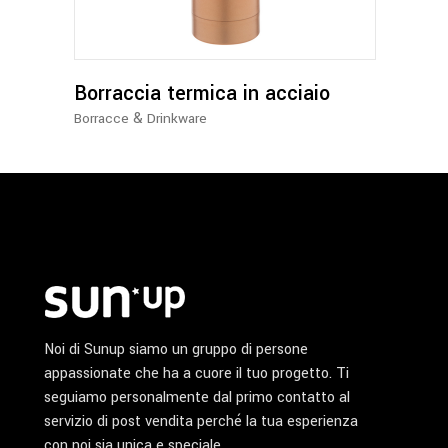
varianti.
Le
opzioni
possono
Borraccia termica in acciaio
essere
&
Borracce
Drinkware
scelte
nella
pagina
del
prodotto
Noi di Sunup siamo un gruppo di persone
appassionate che ha a cuore il tuo progetto. Ti
seguiamo personalmente dal primo contatto al
servizio di post vendita perché la tua esperienza
con noi sia unica e speciale.