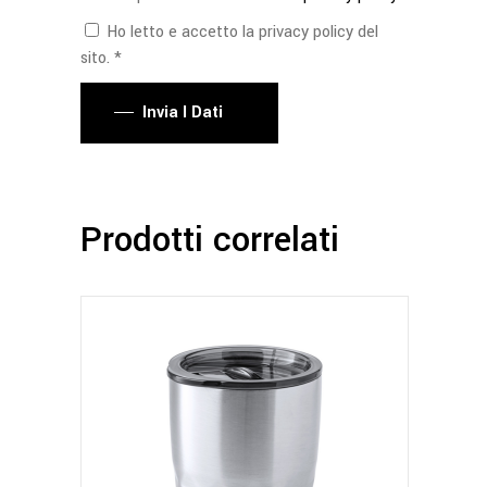
Ho letto e accetto la privacy policy del
sito. *
Invia I Dati
Prodotti correlati
Questo