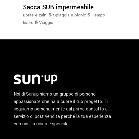
possono
Sacca SUB impermeabile
essere
&
&
Borse e zaini
Spiaggia e picnic
Tempo
scelte
&
libero
Viaggio
nella
pagina
del
prodotto
Noi di Sunup siamo un gruppo di persone
appassionate che ha a cuore il tuo progetto. Ti
seguiamo personalmente dal primo contatto al
servizio di post vendita perché la tua esperienza
con noi sia unica e speciale.