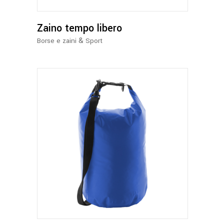
Le
opzioni
possono
Zaino tempo libero
essere
&
Borse e zaini
Sport
scelte
nella
pagina
del
prodotto
Questo
prodotto
ha
più
varianti.
Le
opzioni