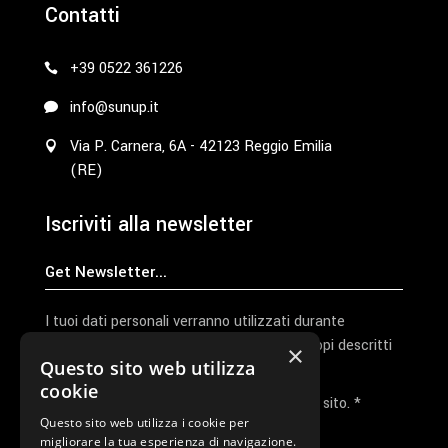
Contatti
+39 0522 361226
info@sunup.it
Via P. Carnera, 6A - 42123 Reggio Emilia
(RE)
Iscriviti alla newsletter
I tuoi dati personali verranno utilizzati durante
l'elaborazione della richiesta e per altri scopi descritti
×
Questo sito web utilizza
nella nostra
privacy policy
cookie
Ho letto e accetto la privacy policy del sito. *
Questo sito web utilizza i cookie per
migliorare la tua esperienza di navigazione.