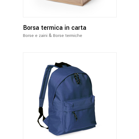
Borsa termica in carta
&
Borse e zaini
Borse termiche
Questo
prodotto
ha
più
varianti.