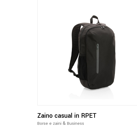
Questo
prodotto
ha
più
varianti.
Le
opzioni
possono
essere
Zaino casual in RPET
scelte
&
Borse e zaini
Business
nella
pagina