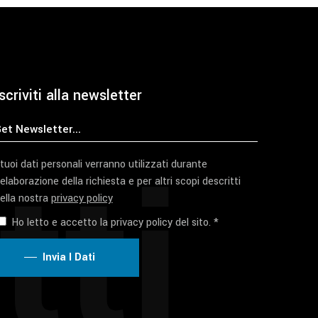
del
prodotto
scriviti alla newsletter
tti
 tuoi dati personali verranno utilizzati durante
'elaborazione della richiesta e per altri scopi descritti
ella nostra
privacy policy
Ho letto e accetto la privacy policy del sito. *
Invia I Dati