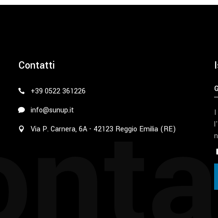
Contatti
I
+39 0522 361226
nta
info@sunup.it
I
l
Via P. Carnera, 6A - 42123 Reggio Emilia (RE)
n