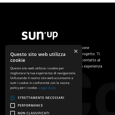
del
prodotto
Noi di Sunup siamo un gruppo di persone
×
Co
Questo sito web utilizza
appassionate che ha a cuore il tuo progetto. Ti
cookie
seguiamo personalmente dal primo contatto al
servizio di post vendita perché la tua esperienza
Questo sito web utilizza i cookie per
con noi sia unica e speciale.
migliorare la tua esperienza di navigazione.
Utilizzando il nostro sito web acconsenti a
tutti i cookie in conformità con la nostra
policy per i cookie.
Leggi di più
STRETTAMENTE NECESSARI
PERFORMANCE
NON CLASSIFICATI