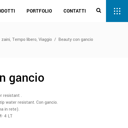
ODOTTI
PORTFOLIO
CONTATTI
,
,
 zaini
Tempo libero
Viaggio
/
Beauty con gancio
n gancio
 resistant .
zip water resistant. Con gancio.
a in rete).
M- 4 LT