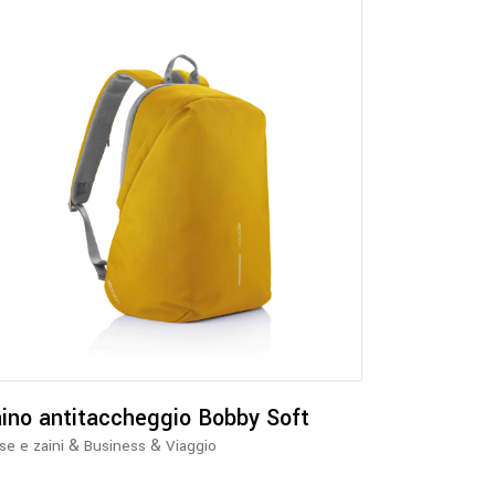
Questo
prodotto
ha
più
varianti.
Le
opzioni
possono
essere
ino antitaccheggio Bobby Soft
scelte
&
&
se e zaini
Business
Viaggio
nella
pagina